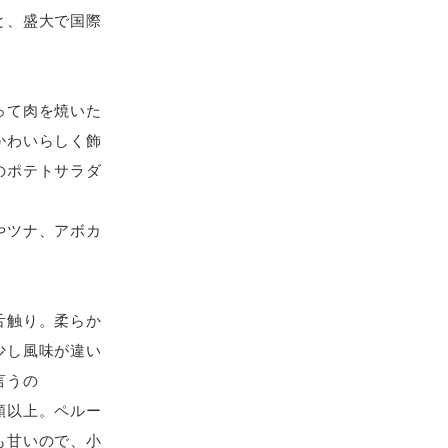
と、盛大で国際
って肉を焼いた
かわいらしく飾
のポテトサラダ
やツナ、アボカ
舌触り。柔らか
少し風味が違い
言うの
類以上。ペルー
も甘いので、小