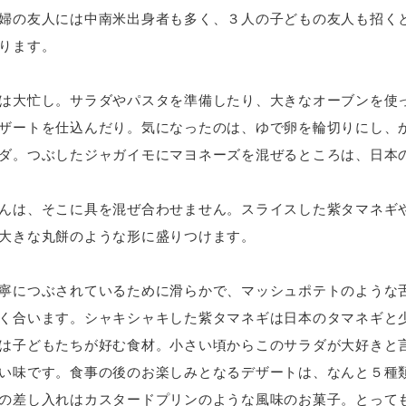
婦の友人には中南米出身者も多く、３人の子どもの友人も招く
ります。
は大忙し。サラダやパスタを準備したり、大きなオーブンを使
ザートを仕込んだり。気になったのは、ゆで卵を輪切りにし、
ダ。つぶしたジャガイモにマヨネーズを混ぜるところは、日本
んは、そこに具を混ぜ合わせません。スライスした紫タマネギ
大きな丸餅のような形に盛りつけます。
寧につぶされているために滑らかで、マッシュポテトのような
く合います。シャキシャキした紫タマネギは日本のタマネギと
は子どもたちが好む食材。小さい頃からこのサラダが大好きと
い味です。食事の後のお楽しみとなるデザートは、なんと５種
の差し入れはカスタードプリンのような風味のお菓子。とって