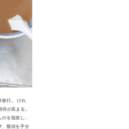
旅行。 けれ
期待が高まる。
ものを指差し、
び、饅頭を手分