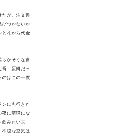
けたが、注文難
結びつかないか
ンと札から代金
柔らかそうな食
定番、蛋餅だっ
るのはこの一度
。
ランにも行きた
の夜に喧嘩にな
を飲みたい夫
、不穏な空気は