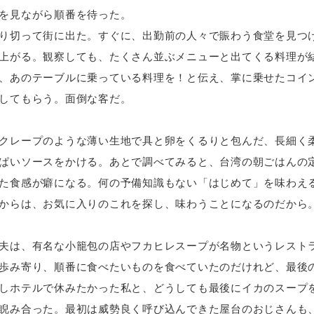
を見ながら順番を待った。
り切って街に出た。すぐに、出勤前の人々で賑わう食堂を見つ
上がる。観察しても、たくさん並ぶメニューと出てくる料理が
、あのテーブルに乗っている料理を！と伝え、掌に乗せたコイ
してもらう。面倒な客だ。
クレープのような薄い生地で具と卵をくるりと包んだ、長細く
ぱいソースをかける。あとで調べてみると、台湾の朝ごはんの
た食感が癖になる。何の予備知識もない「はじめて」を味わえ
からは、お気に入りのこれを探し、味わうことになるのだから
夫は、有名な小籠包の店やフカヒレスープが名物というレスト
歩み寄り、順番に食べたいものを食べていたのだけれど、最後
しホテルで休みたかった私と、どうしても最後にイカのスープ
睨み合った。最初は威勢良く呼び込んできた屋台のおじさんも