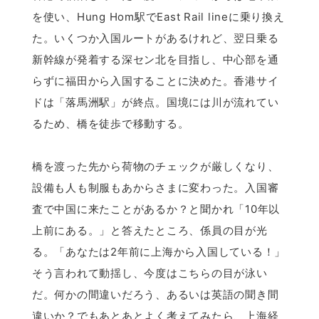
を使い、Hung Hom駅でEast Rail lineに乗り換え
た。いくつか入国ルートがあるけれど、翌日乗る
新幹線が発着する深セン北を目指し、中心部を通
らずに福田から入国することに決めた。香港サイ
ドは「落馬洲駅」が終点。国境には川が流れてい
るため、橋を徒歩で移動する。
橋を渡った先から荷物のチェックが厳しくなり、
設備も人も制服もあからさまに変わった。入国審
査で中国に来たことがあるか？と聞かれ「10年以
上前にある。」と答えたところ、係員の目が光
る。「あなたは2年前に上海から入国している！」
そう言われて動揺し、今度はこちらの目が泳い
だ。何かの間違いだろう、あるいは英語の聞き間
違いか？でもあとあとよく考えてみたら、上海経